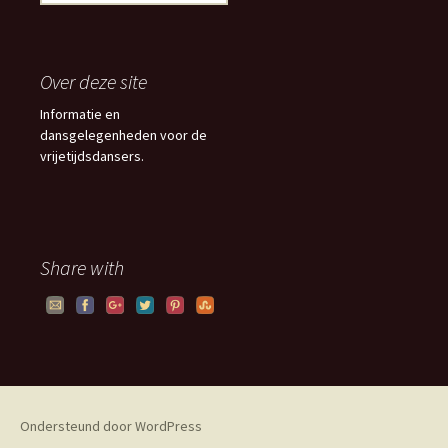
o
e
k
e
Over deze site
n
n
Informatie en
a
dansgelegenheden voor de
a
vrijetijdsdansers.
r
:
Share with
Ondersteund door WordPress