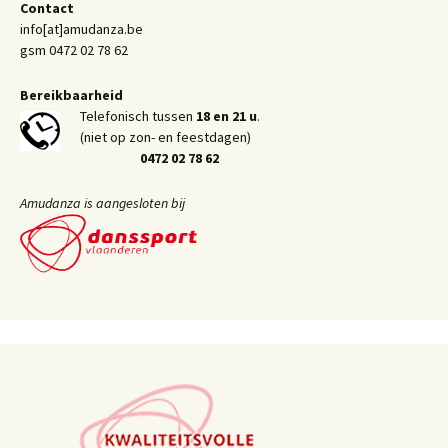
Contact
info[at]amudanza.be
gsm 0472 02 78 62
Bereikbaarheid
Telefonisch tussen
18 en 21 u
.
(niet op zon- en feestdagen)
0472 02 78 62
Amudanza is aangesloten bij