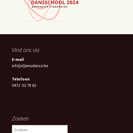
Vind ons via
E-mail
info[at]amudanza.be
Telefoon
0472 02 78 62
Zoeken
Z