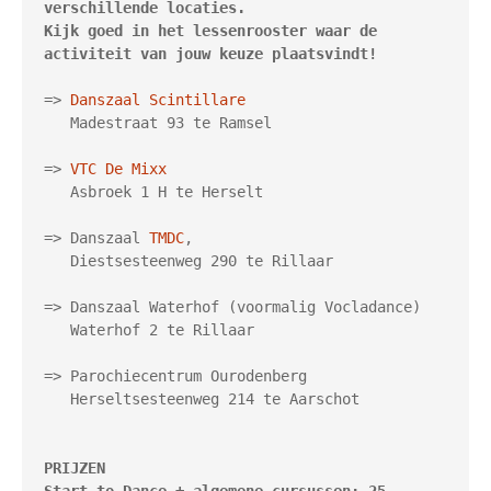
verschillende locaties. 

Kijk goed in het lessenrooster waar de 
activiteit van jouw keuze plaatsvindt!
=> 
Danszaal
Scintillare
   Madestraat 93 te Ramsel

=> 
VTC De Mixx
   Asbroek 1 H te Herselt

=> Danszaal 
TMDC
,

   Diestsesteenweg 290 te Rillaar

=> Danszaal Waterhof (voormalig Vocladance)

   Waterhof 2 te Rillaar

=>
 Parochiecentrum Ourodenberg 

   Herseltsesteenweg 214 te Aarschot

PRIJZEN 
