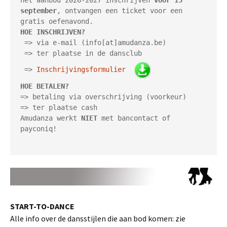
het aanbod 2026-2027 inschrijven 
vóór 15 
september
, ontvangen een ticket voor een 
HOE INSCHRIJVEN?

=> via e-mail (info[at]amudanza.be)

 => ter plaatse in de dansclub

 => 
Inschrijvingsformulier
HOE BETALEN?
=> betaling via overschrijving (voorkeur)

=> ter plaatse cash

Amudanza werkt 
NIET
 met bancontact of 
payconiq!

START-TO-DANCE
Alle info over de dansstijlen die aan bod komen: zie