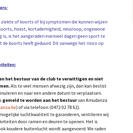
ers:
ij ziekte of koorts of bij symptomen die kunnen wijzen
, koorts, hoest, kortademigheid, neusloop, ongewone
 is,
is het aangeraden evenveel dagen geen sport te
 de koorts heeft geduurd. Dit vanwege het risico op
iteiten:
n het bestuur van de club te verwittigen en niet
emen.
Als te veel mensen afwezig zijn, dan kan beslist
nnuleren en naar een andere datum te verplaatsen.
ds
gemeld te worden aan het bestuur
van Amudanza
danza.be
) of via telefoon (0472 02 78 62).
ogelijke luchtkwaliteit te garanderen, ventileren wij
iviteiten door ramen en deuren te openen. Het is
 ook koudere buitenlucht wordt aangevoerd. We raden