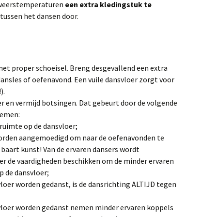
 weerstemperaturen
een extra kledingstuk te
tussen het dansen door.
met proper schoeisel. Breng desgevallend een extra
ansles of oefenavond. Een vuile dansvloer zorgt voor
).
er en vermijd botsingen. Dat gebeurt door de volgende
nemen:
ruimte op de dansvloer;
orden aangemoedigd om naar de oefenavonden te
baart kunst! Van de ervaren dansers wordt
er de vaardigheden beschikken om de minder ervaren
p de dansvloer;
 vloer worden gedanst, is de dansrichting ALTIJD tegen
e vloer worden gedanst nemen minder ervaren koppels