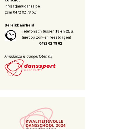
info[at]amudanza.be
gsm 0472 02 78 62
Bereikbaarheid
Telefonisch tussen
18 en 21 u
.
(niet op zon- en feestdagen)
0472 02 78 62
Amudanza is aangesloten bij