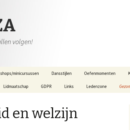
ZA
ullen volgen!
shops/minicursussen
Dansstijlen
Oefenmomenten
K
Lidmaatschap
GDPR
Links
Ledenzone
Gezon
d en welzijn