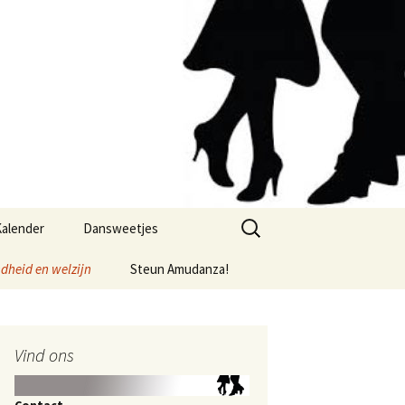
Zoeken
alender
Dansweetjes
naar:
dheid en welzijn
Steun Amudanza!
Vind ons
Contact