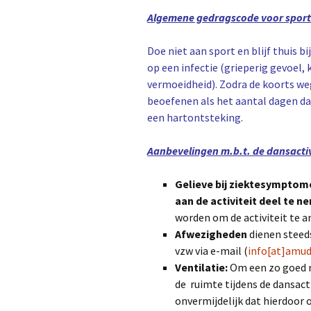
Algemene gedragscode voor sport
Doe niet aan sport en blijf thuis b
op een infectie (grieperig gevoel
vermoeidheid).
Zodra de koorts weg
beoefenen als het aantal dagen dat
een hartontsteking.
Aanbevelingen m.b.t. de dansactiv
Gelieve bij ziektesymptome
aan de activiteit deel te n
worden om de activiteit te a
Afwezigheden
dienen stee
vzw via e-mail (
info[at]amu
Ventilatie:
Om een zo goed m
de ruimte tijdens de dansact
onvermijdelijk dat hierdoor