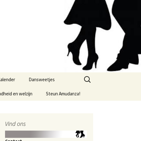
Zoeken
alender
Dansweetjes
naar:
dheid en welzijn
Steun Amudanza!
Vind ons
Contact