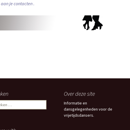
aan je contacten .
eken
Over deze site
Informatie en
dansgelegenheden voor de
vrijetijdsdansers.