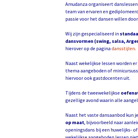
Amudanza organiseert danslessen
team van ervaren en gediplomeer
passie voor het dansen willen doo
Wij zijn gespecialiseerd in
standaa
dansvormen (swing, salsa, Arge
hierover op de pagina
dansstijlen
.
Naast wekelijkse lessen worden e
thema aangeboden of minicursussen
hiervoor ook gastdocenten uit.
Tijdens de tweewekelijkse
oefena
gezellige avond waarin alle aange
Naast het vaste dansaanbod kun je
op maat
, bijvoorbeeld naar aanle
openingsdans bij een huwelijks- of
wekelijkse aangeboden lessen nie