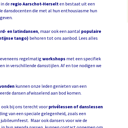
 in de
regio Aarschot-Herselt
en bestaat uit een
de dansdocenten die met al hun enthousiasme hun
rgeven.
rd- en latindansen
, maar ook een aantal
populaire
ntijnse tango)
behoren tot ons aanbod. Lees alles
r eveneens regelmatig
workshops
met een specifiek
 in verschillende dansstijlen. Af en toe nodigen we
vonden
kunnen onze leden genieten van een
leerde dansen afwisselend aan bod komen.
 ook bij ons terecht voor
privélessen of danslessen
iding van een speciale gelegenheid, zoals een
 jubileumfeest. Maar ook dansers voor wie de
t in hun agenda passen, kunnen contact opnemen om