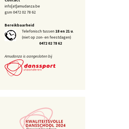
info[at]amudanza.be
gsm 0472 02 78 62
Bereikbaarheid
Telefonisch tussen
18 en 21 u
.
(niet op zon- en feestdagen)
0472 02 78 62
Amudanza is aangesloten bij