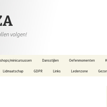
ZA
ullen volgen!
shops/minicursussen
Dansstijlen
Oefenmomenten
K
Lidmaatschap
GDPR
Links
Ledenzone
Gezon