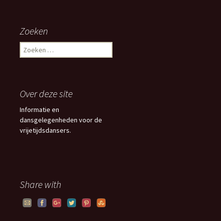
Zoeken
Z
o
e
k
e
Over deze site
n
n
Informatie en
a
dansgelegenheden voor de
a
vrijetijdsdansers.
r
:
Share with