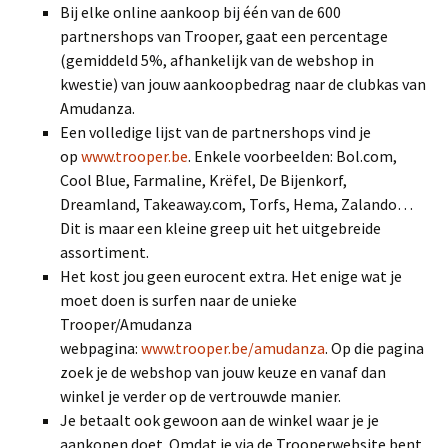
Bij elke online aankoop bij één van de 600
partnershops van Trooper, gaat een percentage
(gemiddeld 5%, afhankelijk van de webshop in
kwestie) van jouw aankoopbedrag naar de clubkas van
Amudanza.
Een volledige lijst van de partnershops vind je
op
www.trooper.be
. Enkele voorbeelden: Bol.com,
Cool Blue, Farmaline, Krëfel, De Bijenkorf,
Dreamland, Takeaway.com, Torfs, Hema, Zalando…
Dit is maar een kleine greep uit het uitgebreide
assortiment.
Het kost jou geen eurocent extra. Het enige wat je
moet doen is surfen naar de unieke
Trooper/Amudanza
webpagina:
www.trooper.be/amudanza
. Op die pagina
zoek je de webshop van jouw keuze en vanaf dan
winkel je verder op de vertrouwde manier.
Je betaalt ook gewoon aan de winkel waar je je
aankopen doet. Omdat je via de Trooperwebsite bent