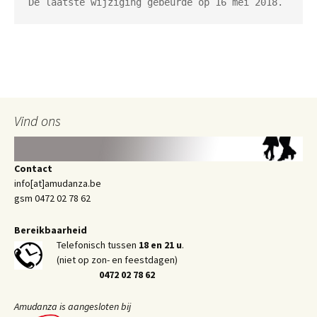
De laatste wijziging gebeurde op 16 mei 2018.
Vind ons
Contact
info[at]amudanza.be
gsm 0472 02 78 62
Bereikbaarheid
Telefonisch tussen
18 en 21 u
.
(niet op zon- en feestdagen)
0472 02 78 62
Amudanza is aangesloten bij