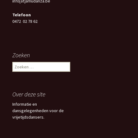
info[at]amudanza.be
Telefoon
0472 02 78 62
Zoeken
Z
o
e
k
e
Over deze site
n
n
Informatie en
a
dansgelegenheden voor de
a
vrijetijdsdansers.
r
: